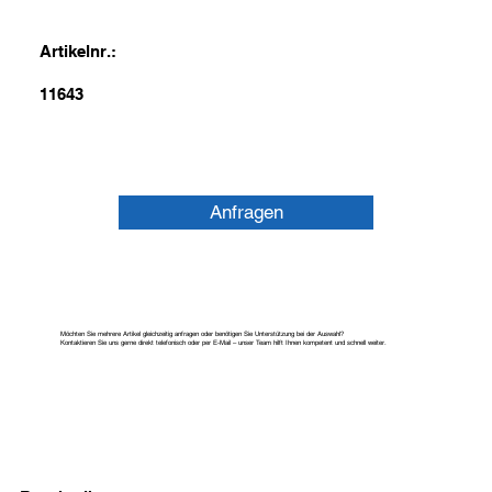
Artikelnr.:
11643
Anfragen
Möchten Sie mehrere Artikel gleichzeitig anfragen oder benötigen Sie Unterstützung bei der Auswahl?
Kontaktieren Sie uns gerne direkt telefonisch oder per E-Mail – unser Team hilft Ihnen kompetent und schnell weiter.