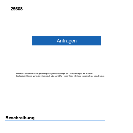
25608
Anfragen
Möchten Sie mehrere Artikel gleichzeitig anfragen oder benötigen Sie Unterstützung bei der Auswahl?
Kontaktieren Sie uns gerne direkt telefonisch oder per E-Mail – unser Team hilft Ihnen kompetent und schnell weiter.
Beschreibung