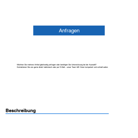
Anfragen
Möchten Sie mehrere Artikel gleichzeitig anfragen oder benötigen Sie Unterstützung bei der Auswahl?
Kontaktieren Sie uns gerne direkt telefonisch oder per E-Mail – unser Team hilft Ihnen kompetent und schnell weiter.
Beschreibung