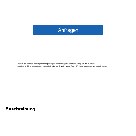
Anfragen
Möchten Sie mehrere Artikel gleichzeitig anfragen oder benötigen Sie Unterstützung bei der Auswahl?
Kontaktieren Sie uns gerne direkt telefonisch oder per E-Mail – unser Team hilft Ihnen kompetent und schnell weiter.
Beschreibung