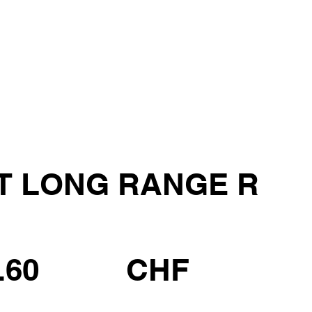
OT LONG RANGE R
.60
CHF