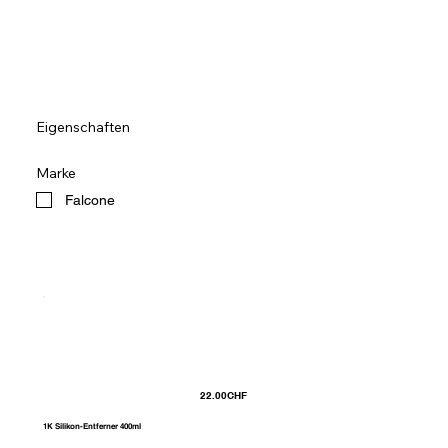
Eigenschaften
Marke
Falcone
22.00
CHF
1K Silikon-Entferner 400ml