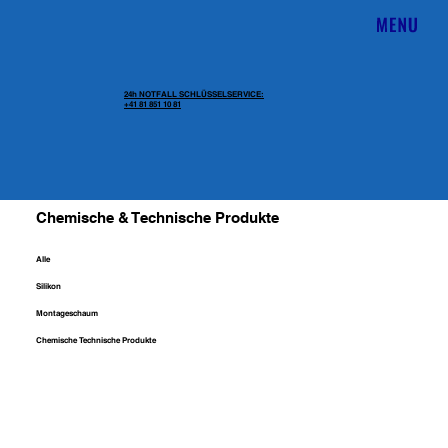
24h NOTFALL SCHLÜSSELSERVICE:
+41 81 851 10 81
Chemische & Technische Produkte
Alle
Silikon
Montageschaum
Chemische Technische Produkte