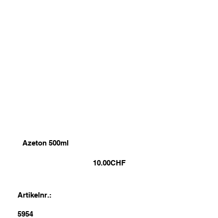
Azeton 500ml
10.00
CHF
Artikelnr.:
5954