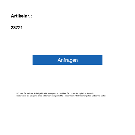
Artikelnr.:
23721
Anfragen
Möchten Sie mehrere Artikel gleichzeitig anfragen oder benötigen Sie Unterstützung bei der Auswahl?
Kontaktieren Sie uns gerne direkt telefonisch oder per E-Mail – unser Team hilft Ihnen kompetent und schnell weiter.