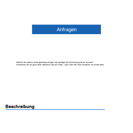
Anfragen
Möchten Sie mehrere Artikel gleichzeitig anfragen oder benötigen Sie Unterstützung bei der Auswahl?
Kontaktieren Sie uns gerne direkt telefonisch oder per E-Mail – unser Team hilft Ihnen kompetent und schnell weiter.
Beschreibung