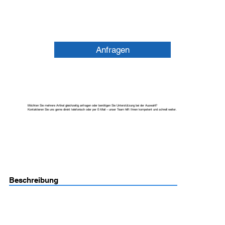
Anfragen
Möchten Sie mehrere Artikel gleichzeitig anfragen oder benötigen Sie Unterstützung bei der Auswahl?
Kontaktieren Sie uns gerne direkt telefonisch oder per E-Mail – unser Team hilft Ihnen kompetent und schnell weiter.
Beschreibung