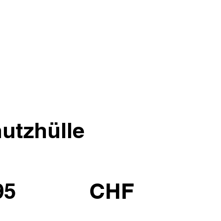
utzhülle
95
CHF