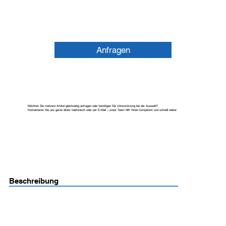
Anfragen
Möchten Sie mehrere Artikel gleichzeitig anfragen oder benötigen Sie Unterstützung bei der Auswahl?
Kontaktieren Sie uns gerne direkt telefonisch oder per E-Mail – unser Team hilft Ihnen kompetent und schnell weiter.
Beschreibung