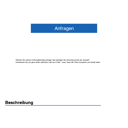
Anfragen
Möchten Sie mehrere Artikel gleichzeitig anfragen oder benötigen Sie Unterstützung bei der Auswahl?
Kontaktieren Sie uns gerne direkt telefonisch oder per E-Mail – unser Team hilft Ihnen kompetent und schnell weiter.
Beschreibung