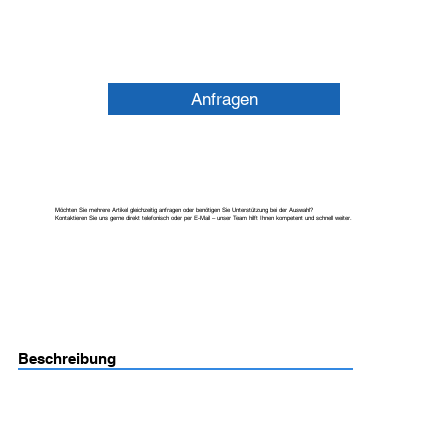
Anfragen
Möchten Sie mehrere Artikel gleichzeitig anfragen oder benötigen Sie Unterstützung bei der Auswahl?
Kontaktieren Sie uns gerne direkt telefonisch oder per E-Mail – unser Team hilft Ihnen kompetent und schnell weiter.
Beschreibung