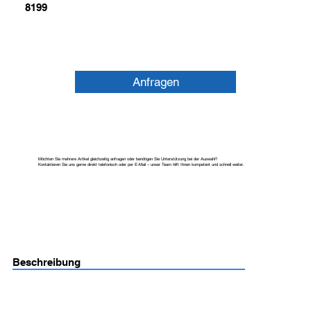
8199
Anfragen
Möchten Sie mehrere Artikel gleichzeitig anfragen oder benötigen Sie Unterstützung bei der Auswahl?
Kontaktieren Sie uns gerne direkt telefonisch oder per E-Mail – unser Team hilft Ihnen kompetent und schnell weiter.
Beschreibung