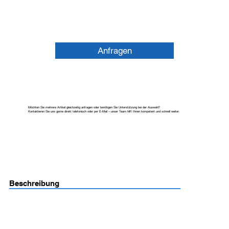
Anfragen
Möchten Sie mehrere Artikel gleichzeitig anfragen oder benötigen Sie Unterstützung bei der Auswahl?
Kontaktieren Sie uns gerne direkt telefonisch oder per E-Mail – unser Team hilft Ihnen kompetent und schnell weiter.
Beschreibung