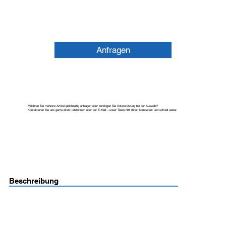
Anfragen
Möchten Sie mehrere Artikel gleichzeitig anfragen oder benötigen Sie Unterstützung bei der Auswahl?
Kontaktieren Sie uns gerne direkt telefonisch oder per E-Mail – unser Team hilft Ihnen kompetent und schnell weiter.
Beschreibung