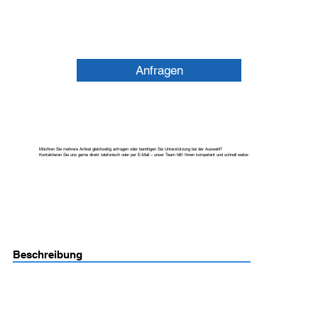
Anfragen
Möchten Sie mehrere Artikel gleichzeitig anfragen oder benötigen Sie Unterstützung bei der Auswahl?
Kontaktieren Sie uns gerne direkt telefonisch oder per E-Mail – unser Team hilft Ihnen kompetent und schnell weiter.
Beschreibung