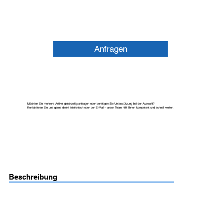
Anfragen
Möchten Sie mehrere Artikel gleichzeitig anfragen oder benötigen Sie Unterstützung bei der Auswahl?
Kontaktieren Sie uns gerne direkt telefonisch oder per E-Mail – unser Team hilft Ihnen kompetent und schnell weiter.
Beschreibung