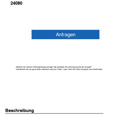
24080
Anfragen
Möchten Sie mehrere Artikel gleichzeitig anfragen oder benötigen Sie Unterstützung bei der Auswahl?
Kontaktieren Sie uns gerne direkt telefonisch oder per E-Mail – unser Team hilft Ihnen kompetent und schnell weiter.
Beschreibung