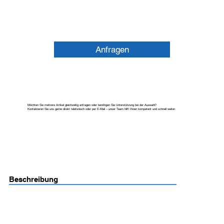
Anfragen
Möchten Sie mehrere Artikel gleichzeitig anfragen oder benötigen Sie Unterstützung bei der Auswahl?
Kontaktieren Sie uns gerne direkt telefonisch oder per E-Mail – unser Team hilft Ihnen kompetent und schnell weiter.
Beschreibung