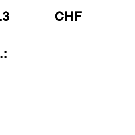
.3
CHF
.: