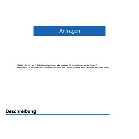
Anfragen
Möchten Sie mehrere Artikel gleichzeitig anfragen oder benötigen Sie Unterstützung bei der Auswahl?
Kontaktieren Sie uns gerne direkt telefonisch oder per E-Mail – unser Team hilft Ihnen kompetent und schnell weiter.
Beschreibung