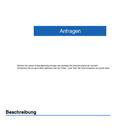
Anfragen
Möchten Sie mehrere Artikel gleichzeitig anfragen oder benötigen Sie Unterstützung bei der Auswahl?
Kontaktieren Sie uns gerne direkt telefonisch oder per E-Mail – unser Team hilft Ihnen kompetent und schnell weiter.
Beschreibung