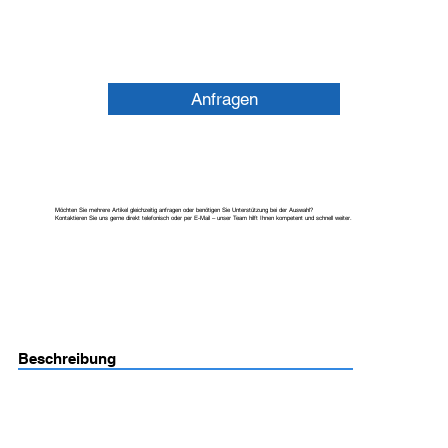
Anfragen
Möchten Sie mehrere Artikel gleichzeitig anfragen oder benötigen Sie Unterstützung bei der Auswahl?
Kontaktieren Sie uns gerne direkt telefonisch oder per E-Mail – unser Team hilft Ihnen kompetent und schnell weiter.
Beschreibung