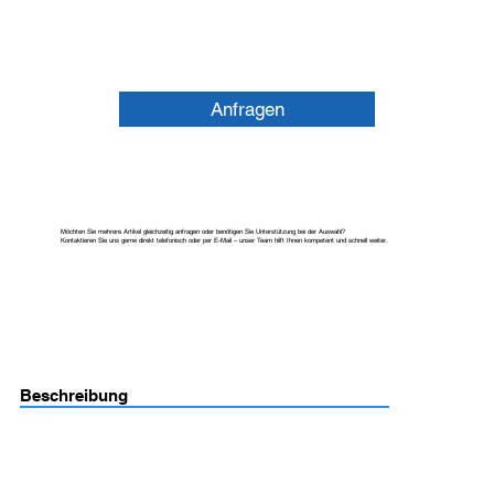
Anfragen
Möchten Sie mehrere Artikel gleichzeitig anfragen oder benötigen Sie Unterstützung bei der Auswahl?
Kontaktieren Sie uns gerne direkt telefonisch oder per E-Mail – unser Team hilft Ihnen kompetent und schnell weiter.
Beschreibung