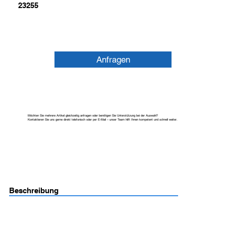
23255
Anfragen
Möchten Sie mehrere Artikel gleichzeitig anfragen oder benötigen Sie Unterstützung bei der Auswahl?
Kontaktieren Sie uns gerne direkt telefonisch oder per E-Mail – unser Team hilft Ihnen kompetent und schnell weiter.
Beschreibung