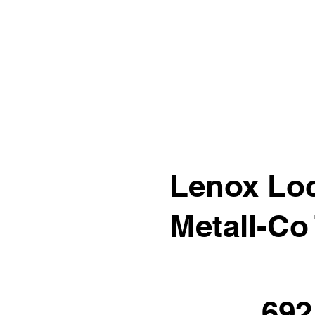
Lenox Lo
Metall-Co 
692