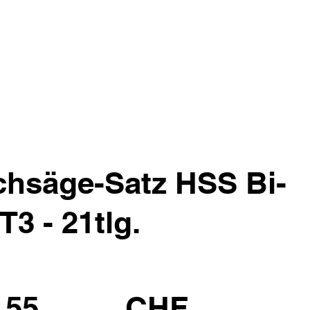
chsäge-Satz HSS Bi-
T3 - 21tlg.
.55
CHF