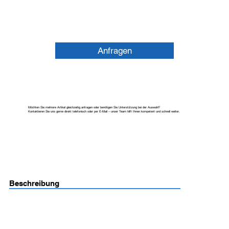
Anfragen
Möchten Sie mehrere Artikel gleichzeitig anfragen oder benötigen Sie Unterstützung bei der Auswahl?
Kontaktieren Sie uns gerne direkt telefonisch oder per E-Mail – unser Team hilft Ihnen kompetent und schnell weiter.
Beschreibung