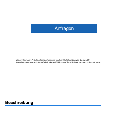
Anfragen
Möchten Sie mehrere Artikel gleichzeitig anfragen oder benötigen Sie Unterstützung bei der Auswahl?
Kontaktieren Sie uns gerne direkt telefonisch oder per E-Mail – unser Team hilft Ihnen kompetent und schnell weiter.
Beschreibung