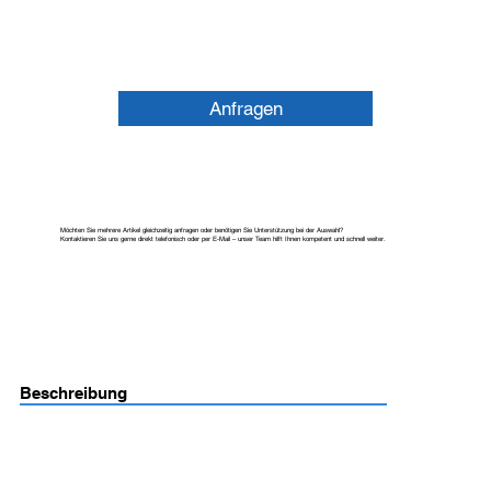
Anfragen
Möchten Sie mehrere Artikel gleichzeitig anfragen oder benötigen Sie Unterstützung bei der Auswahl?
Kontaktieren Sie uns gerne direkt telefonisch oder per E-Mail – unser Team hilft Ihnen kompetent und schnell weiter.
Beschreibung