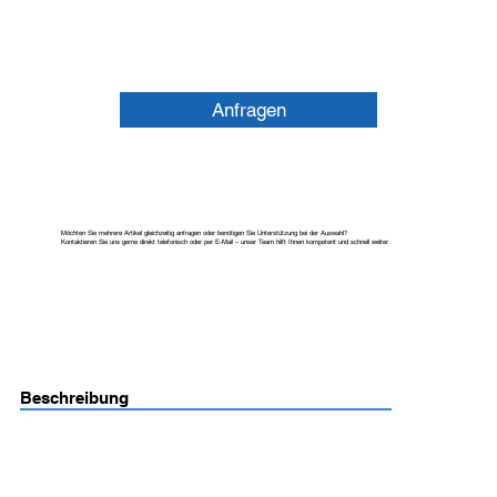
Anfragen
Möchten Sie mehrere Artikel gleichzeitig anfragen oder benötigen Sie Unterstützung bei der Auswahl?
Kontaktieren Sie uns gerne direkt telefonisch oder per E-Mail – unser Team hilft Ihnen kompetent und schnell weiter.
Beschreibung