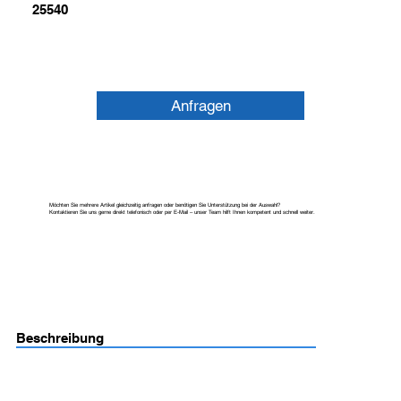
25540
Anfragen
Möchten Sie mehrere Artikel gleichzeitig anfragen oder benötigen Sie Unterstützung bei der Auswahl?
Kontaktieren Sie uns gerne direkt telefonisch oder per E-Mail – unser Team hilft Ihnen kompetent und schnell weiter.
Beschreibung