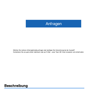
Anfragen
Möchten Sie mehrere Artikel gleichzeitig anfragen oder benötigen Sie Unterstützung bei der Auswahl?
Kontaktieren Sie uns gerne direkt telefonisch oder per E-Mail – unser Team hilft Ihnen kompetent und schnell weiter.
Beschreibung