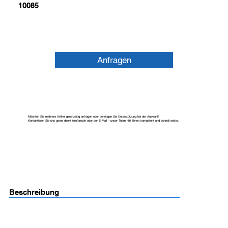
10085
Anfragen
Möchten Sie mehrere Artikel gleichzeitig anfragen oder benötigen Sie Unterstützung bei der Auswahl?
Kontaktieren Sie uns gerne direkt telefonisch oder per E-Mail – unser Team hilft Ihnen kompetent und schnell weiter.
Beschreibung