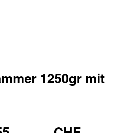
ämmer 1250gr mit
55
CHF