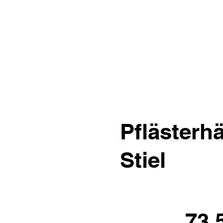
Pflästerh
Stiel
73.