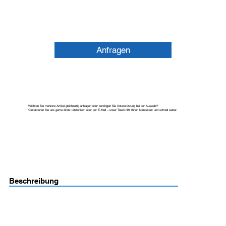
Anfragen
Möchten Sie mehrere Artikel gleichzeitig anfragen oder benötigen Sie Unterstützung bei der Auswahl?
Kontaktieren Sie uns gerne direkt telefonisch oder per E-Mail – unser Team hilft Ihnen kompetent und schnell weiter.
Beschreibung