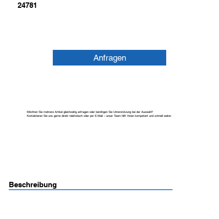
24781
Anfragen
Möchten Sie mehrere Artikel gleichzeitig anfragen oder benötigen Sie Unterstützung bei der Auswahl?
Kontaktieren Sie uns gerne direkt telefonisch oder per E-Mail – unser Team hilft Ihnen kompetent und schnell weiter.
Beschreibung