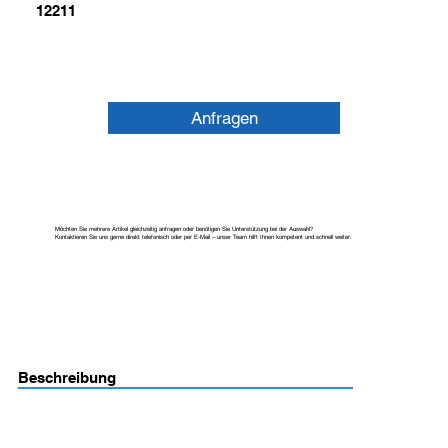
12211
Anfragen
Möchten Sie mehrere Artikel gleichzeitig anfragen oder benötigen Sie Unterstützung bei der Auswahl?
Kontaktieren Sie uns gerne direkt telefonisch oder per E-Mail – unser Team hilft Ihnen kompetent und schnell weiter.
Beschreibung