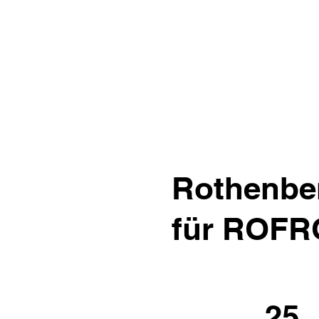
Rothenber
für ROFR
25