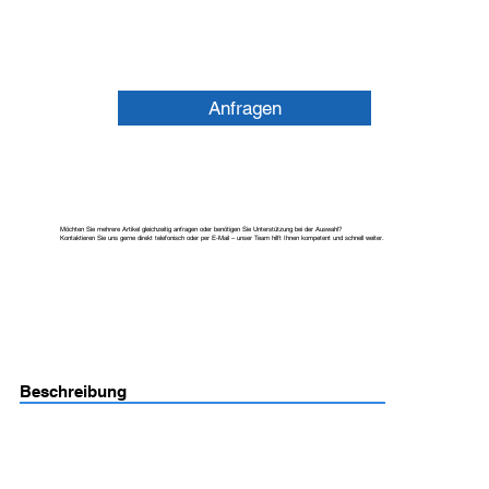
Anfragen
Möchten Sie mehrere Artikel gleichzeitig anfragen oder benötigen Sie Unterstützung bei der Auswahl?
Kontaktieren Sie uns gerne direkt telefonisch oder per E-Mail – unser Team hilft Ihnen kompetent und schnell weiter.
Beschreibung