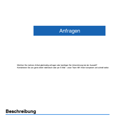
Anfragen
Möchten Sie mehrere Artikel gleichzeitig anfragen oder benötigen Sie Unterstützung bei der Auswahl?
Kontaktieren Sie uns gerne direkt telefonisch oder per E-Mail – unser Team hilft Ihnen kompetent und schnell weiter.
Beschreibung