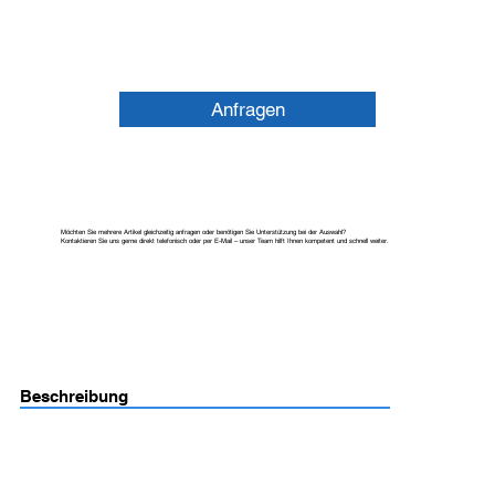
Anfragen
Möchten Sie mehrere Artikel gleichzeitig anfragen oder benötigen Sie Unterstützung bei der Auswahl?
Kontaktieren Sie uns gerne direkt telefonisch oder per E-Mail – unser Team hilft Ihnen kompetent und schnell weiter.
Beschreibung