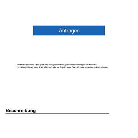
Anfragen
Möchten Sie mehrere Artikel gleichzeitig anfragen oder benötigen Sie Unterstützung bei der Auswahl?
Kontaktieren Sie uns gerne direkt telefonisch oder per E-Mail – unser Team hilft Ihnen kompetent und schnell weiter.
Beschreibung