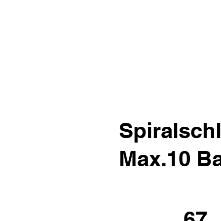
Spiralsc
Max.10 B
67