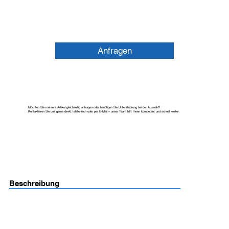
Anfragen
Möchten Sie mehrere Artikel gleichzeitig anfragen oder benötigen Sie Unterstützung bei der Auswahl?
Kontaktieren Sie uns gerne direkt telefonisch oder per E-Mail – unser Team hilft Ihnen kompetent und schnell weiter.
Beschreibung