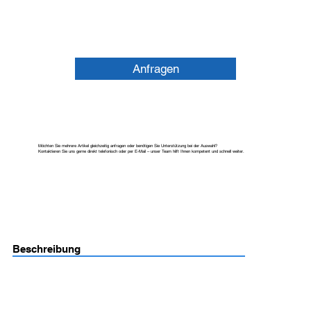
Anfragen
Möchten Sie mehrere Artikel gleichzeitig anfragen oder benötigen Sie Unterstützung bei der Auswahl?
Kontaktieren Sie uns gerne direkt telefonisch oder per E-Mail – unser Team hilft Ihnen kompetent und schnell weiter.
Beschreibung