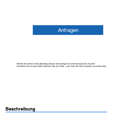
Anfragen
Möchten Sie mehrere Artikel gleichzeitig anfragen oder benötigen Sie Unterstützung bei der Auswahl?
Kontaktieren Sie uns gerne direkt telefonisch oder per E-Mail – unser Team hilft Ihnen kompetent und schnell weiter.
Beschreibung