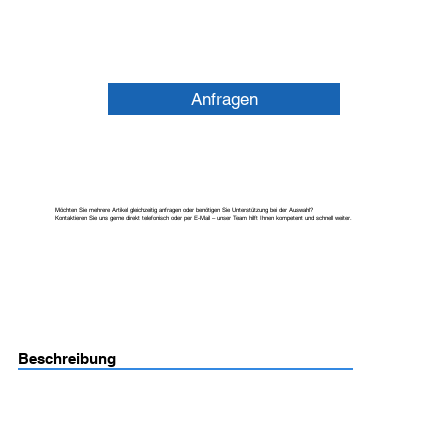
Anfragen
Möchten Sie mehrere Artikel gleichzeitig anfragen oder benötigen Sie Unterstützung bei der Auswahl?
Kontaktieren Sie uns gerne direkt telefonisch oder per E-Mail – unser Team hilft Ihnen kompetent und schnell weiter.
Beschreibung