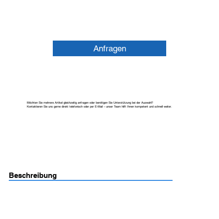
Anfragen
Möchten Sie mehrere Artikel gleichzeitig anfragen oder benötigen Sie Unterstützung bei der Auswahl?
Kontaktieren Sie uns gerne direkt telefonisch oder per E-Mail – unser Team hilft Ihnen kompetent und schnell weiter.
Beschreibung